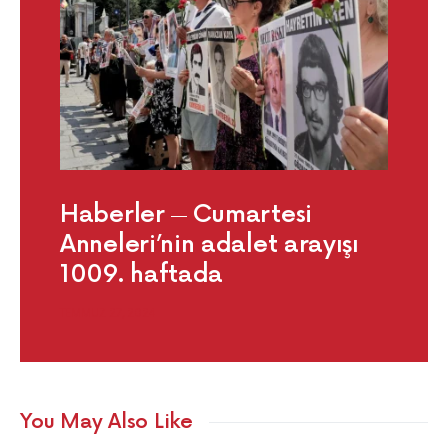
Haberler
Cumartesi
Anneleri’nin adalet arayışı
1009. haftada
TEMMUZ 27, 2024
You May Also Like