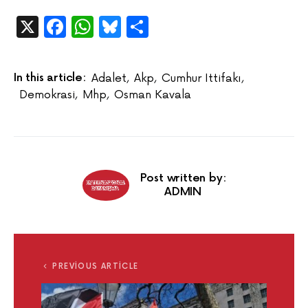
X
Facebook
WhatsApp
Bluesky
Share
In this article:
Adalet
,
Akp
,
Cumhur Ittifakı
,
Demokrasi
,
Mhp
,
Osman Kavala
Post written by:
ADMIN
PREVIOUS ARTICLE