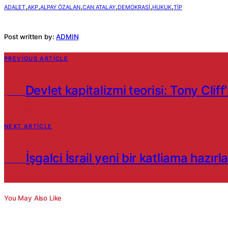
,
,
,
,
,
,
ADALET
AKP
ALPAY ÖZALAN
CAN ATALAY
DEMOKRASI
HUKUK
TIP
Post written by:
ADMIN
PREVIOUS ARTICLE
Devlet kapitalizmi teorisi: Tony Cliff
Çeviriler
AĞUSTOS 17, 2024
NEXT ARTICLE
İşgalci İsrail yeni bir katliama hazırl
Haberler
AĞUSTOS 17, 2024
You May Also Like