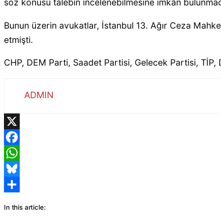
söz konusu talebin incelenebilmesine imkân bulunmadığı
Bunun üzerin avukatlar, İstanbul 13. Ağır Ceza Mahkeme
etmişti.
CHP, DEM Parti, Saadet Partisi, Gelecek Partisi, TİP,
ADMIN
X
Facebook
WhatsApp
Bluesky
Share
In this article: