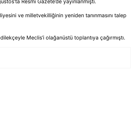
ğustos’ta Resmi Gazete’de yayınlanmıştı.
esini ve milletvekilliğinin yeniden tanınmasını talep
dilekçeyle Meclis’i olağanüstü toplantıya çağırmıştı.