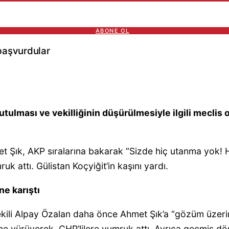
ABONE OL
başvurdular
tutulması ve vekilliğinin düşürülmesiyle ilgili mecl
 Şık, AKP sıralarına bakarak “Sizde hiç utanma yok! Ha
k attı. Gülistan Koçyiğit’in kaşını yardı.
ne karıştı
vekili Alpay Özalan daha önce Ahmet Şık’a “gözüm üzerin
ine yürüyerek, CHP’lilere yumruk attı. Ayrıca geçmiş d