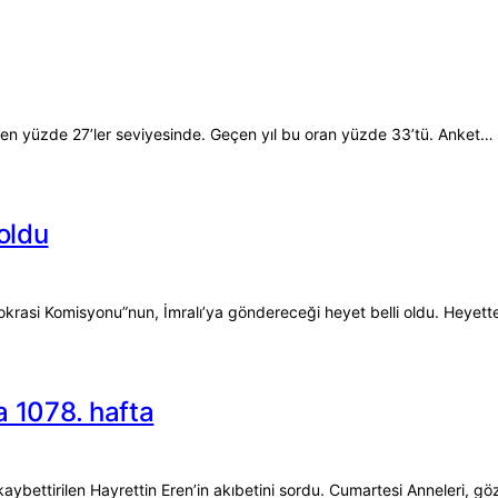
ven yüzde 27’ler seviyesinde. Geçen yıl bu oran yüzde 33’tü. Anket…
 oldu
krasi Komisyonu”nun, İmralı’ya göndereceği heyet belli oldu. Heyet
a 1078. hafta
aybettirilen Hayrettin Eren’in akıbetini sordu. Cumartesi Anneleri, gö