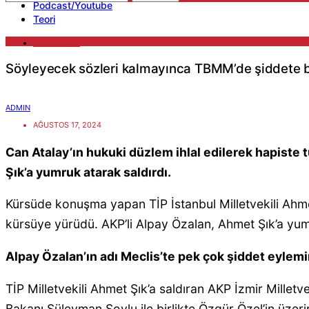
Podcast/Youtube
Teori
HABERLER
Söyleyecek sözleri kalmayınca TBMM’de şiddete 
ADMIN
AĞUSTOS 17, 2024
Can Atalay’ın hukuki düzlem ihlal edilerek hapiste 
Şık’a yumruk atarak saldırdı.
Kürsüde konuşma yapan TİP İstanbul Milletvekili Ahmet
kürsüye yürüdü. AKP’li Alpay Özalan, Ahmet Şık’a yumru
Alpay Özalan’ın adı Meclis’te pek çok şiddet eylemi
TİP Milletvekili Ahmet Şık’a saldıran AKP İzmir Millet
Bakanı Süleyman Soylu ile birlikte Özgür Özel’in üzer