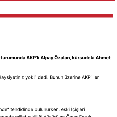
is oturumunda AKP’li Alpay Özalan, kürsüdeki Ahmet
ysiyetiniz yok!” dedi. Bunun üzerine AKP’liler
de” tehdidinde bulunurken, eski İçişleri
önemde milletvekilliği düşürülen Ömer Faruk