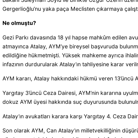
Gergerlioğlu’nu yaka paça Meclisten çıkarmaya çalıştı
Ne olmuştu?
Gezi Parkı davasında 18 yıl hapse mahkûm edilen avuka
atmayınca Atalay, AYM’ye bireysel başvuruda bulunmuştu
edildiğine hükmetmişti. Yüksek mahkeme ayrıca ihlali
infazının durdurularak Atalay’ın tahliyesine karar veril
AYM kararı, Atalay hakkındaki hükmü veren 13’üncü A
Yargıtay 3’üncü Ceza Dairesi, AYM’nin kararına uyulma
dokuz AYM üyesi hakkında suç duyurusunda bulunul
Atalay’ın avukatları karara karşı Yargıtay 4. Ceza Dair
Son olarak AYM, Can Atalay’ın milletvekilliğinin düşü