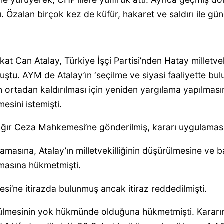
. Özalan birçok kez de küfür, hakaret ve saldırı ile gü
t Can Atalay, Türkiye İşçi Partisi’nden Hatay milletve
. AYM de Atalay’ın ‘seçilme ve siyasi faaliyette bulunma
n ortadan kaldırılması için yeniden yargılama yapılma
mesini istemişti.
ğır Ceza Mahkemesi’ne gönderilmiş, kararı uygulaması
masına, Atalay’ın milletvekilliğinin düşürülmesine ve 
masına hükmetmişti.
esi’ne itirazda bulunmuş ancak itiraz reddedilmişti.
rülmesinin yok hükmünde olduğuna hükmetmişti. Kararın 