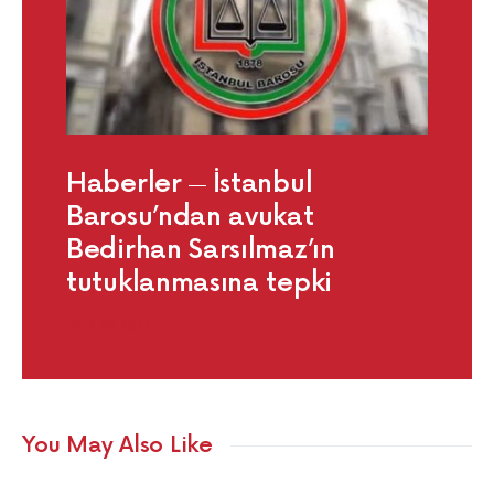
Haberler
İstanbul
Barosu’ndan avukat
Bedirhan Sarsılmaz’ın
tutuklanmasına tepki
EKIM 30, 2024
You May Also Like