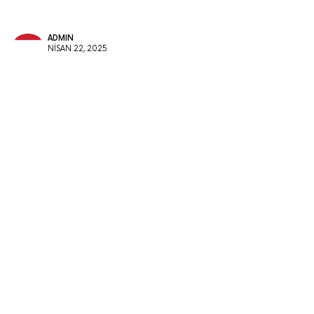
ADMIN
NISAN 22, 2025
İBB Başkanı Ekrem İmamoğlu’nun da
aralarında bulunduğu çok sayıda yöneticinin