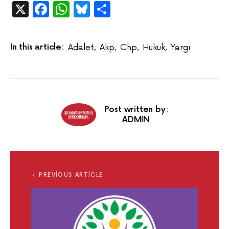
X
Facebook
WhatsApp
Bluesky
Share
In this article:
Adalet
,
Akp
,
Chp
,
Hukuk
,
Yargı
Post written by:
ADMIN
PREVIOUS ARTICLE