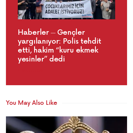
Haberler
Gençler
yargılanıyor: Polis tehdit
etti, hakim “kuru ekmek
yesinler” dedi
NISAN 22, 2025
You May Also Like