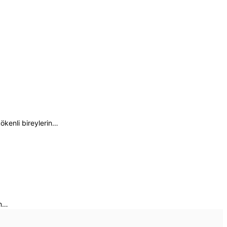
ökenli bireylerin…
an…