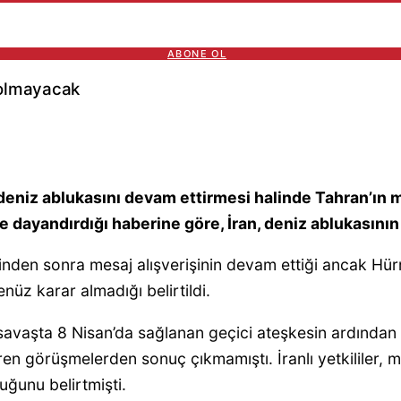
ABONE OL
 olmayacak
deniz ablukasını devam ettirmesi halinde Tahran’ın m
liye dayandırdığı haberine göre, İran, deniz ablukas
rinden sonra mesaj alışverişinin devam ettiği ancak H
z karar almadığı belirtildi.
an savaşta 8 Nisan’da sağlanan geçici ateşkesin ardında
üren görüşmelerden sonuç çıkmamıştı. İranlı yetkililer
uğunu belirtmişti.