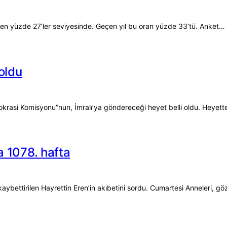
ven yüzde 27’ler seviyesinde. Geçen yıl bu oran yüzde 33’tü. Anket…
 oldu
krasi Komisyonu”nun, İmralı’ya göndereceği heyet belli oldu. Heyet
a 1078. hafta
aybettirilen Hayrettin Eren’in akıbetini sordu. Cumartesi Anneleri, gö