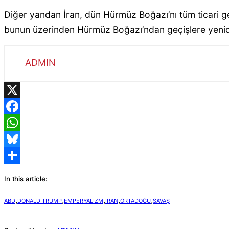
Diğer yandan İran, dün Hürmüz Boğazı’nı tüm ticari 
bunun üzerinden Hürmüz Boğazı’ndan geçişlere yeniden 
ADMIN
X
Facebook
WhatsApp
Bluesky
Share
In this article:
,
,
,
,
,
ABD
DONALD TRUMP
EMPERYALIZM
IRAN
ORTADOĞU
SAVAŞ