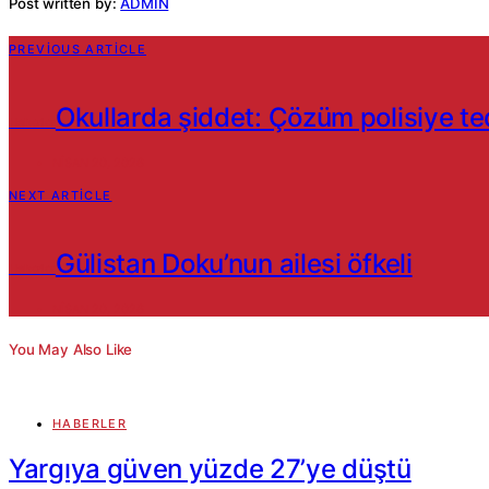
Post written by:
ADMIN
PREVIOUS ARTICLE
Okullarda şiddet: Çözüm polisiye te
Haberler
NISAN 20, 2026
NEXT ARTICLE
Gülistan Doku’nun ailesi öfkeli
Haberler
NISAN 20, 2026
You May Also Like
HABERLER
Yargıya güven yüzde 27’ye düştü