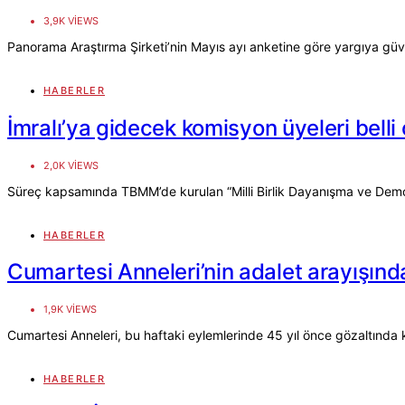
3,9K VIEWS
Panorama Araştırma Şirketi’nin Mayıs ayı anketine göre yargıya gü
HABERLER
İmralı’ya gidecek komisyon üyeleri belli
2,0K VIEWS
Süreç kapsamında TBMM’de kurulan “Milli Birlik Dayanışma ve Demo
HABERLER
Cumartesi Anneleri’nin adalet arayışınd
1,9K VIEWS
Cumartesi Anneleri, bu haftaki eylemlerinde 45 yıl önce gözaltında k
HABERLER