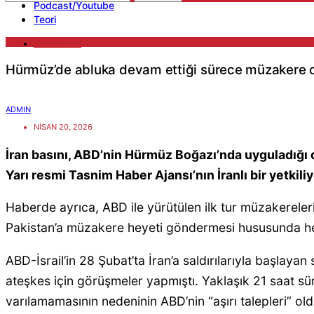
Podcast/Youtube
Teori
HABERLER
Hürmüz’de abluka devam ettiği sürece müzakere
ADMIN
NISAN 20, 2026
İran basını, ABD’nin Hürmüz Boğazı’nda uyguladığı 
Yarı resmi Tasnim Haber Ajansı’nın İranlı bir yetki
Haberde ayrıca, ABD ile yürütülen ilk tur müzakerele
Pakistan’a müzakere heyeti göndermesi hususunda henü
ABD-İsrail’in 28 Şubat’ta İran’a saldırılarıyla başlay
ateşkes için görüşmeler yapmıştı. Yaklaşık 21 saat s
varılamamasının nedeninin ABD’nin “aşırı talepleri” old