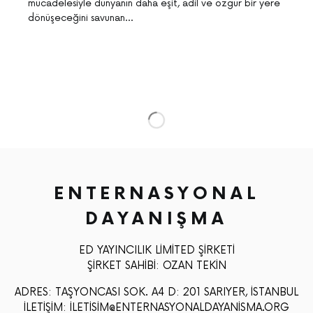
mücadelesiyle dünyanın daha eşit, adil ve özgür bir yere
dönüşeceğini savunan…
ENTERNASYONAL
DAYANIŞMA
ED YAYINCILIK LIMITED ŞIRKETI
ŞIRKET SAHIBI: OZAN TEKIN
ADRES: TAŞYONCASI SOK. A4 D: 201 SARIYER, İSTANBUL
İLETIŞIM: ILETISIM@ENTERNASYONALDAYANISMA.ORG