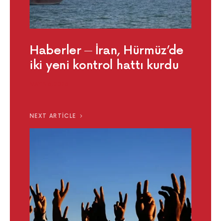
Haberler
İran, Hürmüz’de
iki yeni kontrol hattı kurdu
MAYIS 6, 2026
NEXT ARTICLE