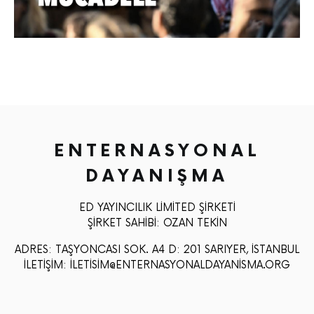
ENTERNASYONAL
DAYANIŞMA
ED YAYINCILIK LIMITED ŞIRKETI
ŞIRKET SAHIBI: OZAN TEKIN
ADRES: TAŞYONCASI SOK. A4 D: 201 SARIYER, İSTANBUL
İLETIŞIM: ILETISIM@ENTERNASYONALDAYANISMA.ORG