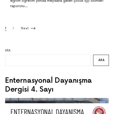
eğitim öğretim yılında meydana gelen çocuk işçi ölümleri
raporunu…
Yazı sayfalaması
1
2
Next
ARA
ARA
Enternasyonal Dayanışma
Dergisi 4. Sayı